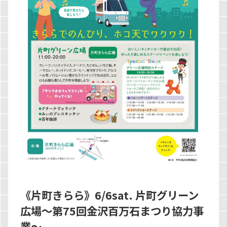
《片町きらら》6/6sat. 片町グリーン
広場～第75回金沢百万石まつり協力事
業～